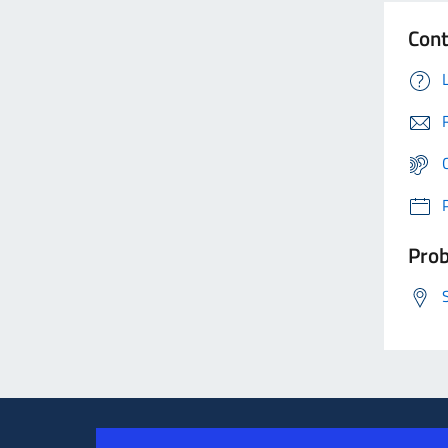
Cont
Prob