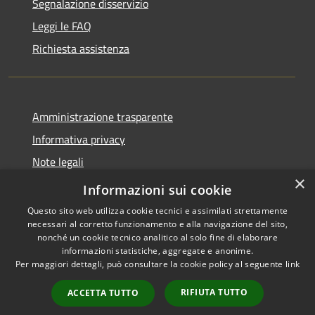
Segnalazione disservizio
Leggi le FAQ
Richiesta assistenza
Amministrazione trasparente
Informativa privacy
Note legali
×
Dichiarazione di accessibilità
Informazioni sui cookie
Questo sito web utilizza cookie tecnici e assimilati strettamente
necessari al corretto funzionamento e alla navigazione del sito,
nonché un cookie tecnico analitico al solo fine di elaborare
informazioni statistiche, aggregate e anonime.
RSS
Copyright © 2026 • Città di
Per maggiori dettagli, può consultare la cookie policy al seguente
link
Accessibilità
Seveso • Powered by
Privacy
Municipium
Accesso
•
RIFIUTA TUTTO
ACCETTA TUTTO
Cookie
redazione