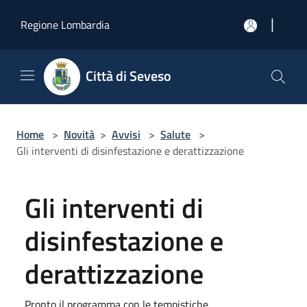
Salta al contenuto principale
|
Regione Lombardia
Città di Seveso
Home
>
Novità
>
Avvisi
>
Salute
>
Gli interventi di disinfestazione e derattizzazione
Gli interventi di
disinfestazione e
derattizzazione
Pronto il programma con le tempistiche