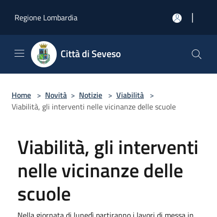
Salta al contenuto principale
|
Regione Lombardia
Città di Seveso
Home
>
Novità
>
Notizie
>
Viabilità
>
Viabilità, gli interventi nelle vicinanze delle scuole
Viabilità, gli interventi
nelle vicinanze delle
scuole
Nella giornata di lunedì partiranno i lavori di messa in