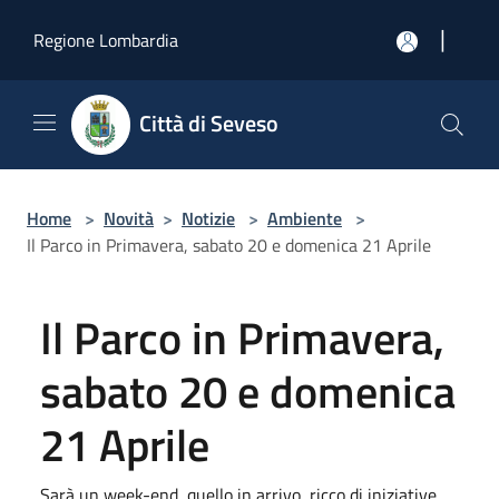
Salta al contenuto principale
|
Regione Lombardia
Città di Seveso
Home
>
Novità
>
Notizie
>
Ambiente
>
Il Parco in Primavera, sabato 20 e domenica 21 Aprile
Il Parco in Primavera,
sabato 20 e domenica
21 Aprile
Sarà un week-end, quello in arrivo, ricco di iniziative