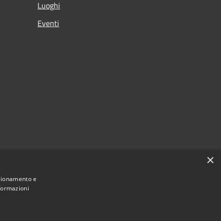
Luoghi
Eventi
×
nzionamento e
nformazioni