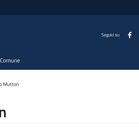
Seguici su
il Comune
o Mutton
n