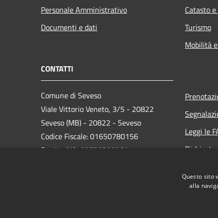
Personale Amministrativo
Catasto e
Documenti e dati
Turismo
Mobilità e
CONTATTI
Comune di Seveso
Prenotaz
Viale Vittorio Veneto, 3/5 - 20822
Segnalazi
Seveso (MB) - 20822 - Seveso
Leggi le 
Codice Fiscale: 01650780156
Richiesta
Partita IVA: 00720300961
PEC:
comune.seveso@pec.it
Questo sito 
Centralino Unico: 0362-5171
alla navig