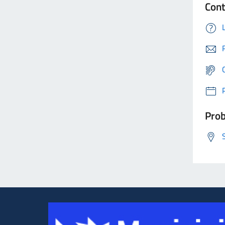
Cont
Prob