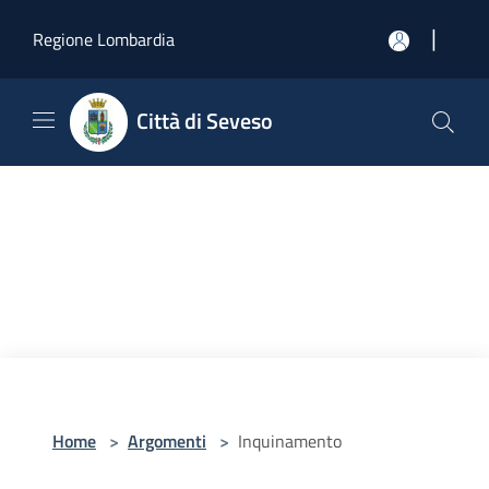
Salta al contenuto principale
|
Regione Lombardia
Città di Seveso
Home
>
Argomenti
>
Inquinamento