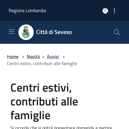
Salta al contenuto principale
|
Regione Lombardia
Città di Seveso
Home
>
Novità
>
Avvisi
>
Centri estivi, contributi alle famiglie
Centri estivi,
contributi alle
famiglie
Si ricorda che si potrà presentare domanda a partire