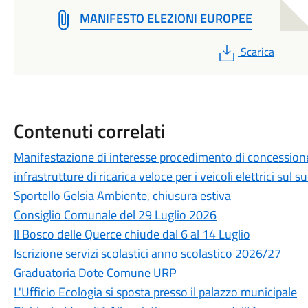
MANIFESTO ELEZIONI EUROPEE
PDF
Scarica
Contenuti correlati
Manifestazione di interesse procedimento di concessione d
infrastrutture di ricarica veloce per i veicoli elettrici sul 
Sportello Gelsia Ambiente, chiusura estiva
Consiglio Comunale del 29 Luglio 2026
Il Bosco delle Querce chiude dal 6 al 14 Luglio
Iscrizione servizi scolastici anno scolastico 2026/27
Graduatoria Dote Comune URP
L'Ufficio Ecologia si sposta presso il palazzo municipale