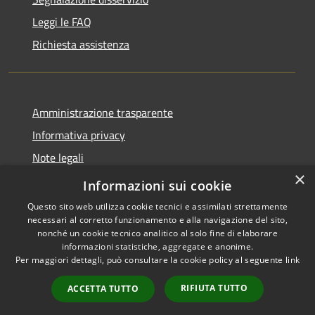
Leggi le FAQ
Richiesta assistenza
Amministrazione trasparente
Informativa privacy
Note legali
×
Dichiarazione di accessibilità
Informazioni sui cookie
Questo sito web utilizza cookie tecnici e assimilati strettamente
necessari al corretto funzionamento e alla navigazione del sito,
nonché un cookie tecnico analitico al solo fine di elaborare
informazioni statistiche, aggregate e anonime.
RSS
Copyright © 2026 • Città di
Per maggiori dettagli, può consultare la cookie policy al seguente
link
Accessibilità
Seveso • Powered by
Privacy
Municipium
Accesso
•
RIFIUTA TUTTO
ACCETTA TUTTO
Cookie
redazione