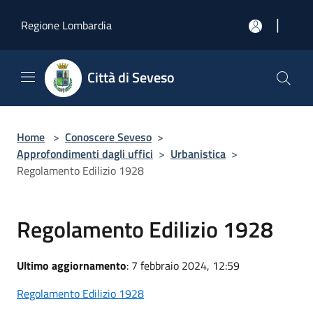
Salta al contenuto principale
|
Regione Lombardia
Città di Seveso
Home
>
Conoscere Seveso
>
Approfondimenti dagli uffici
>
Urbanistica
>
Regolamento Edilizio 1928
Regolamento Edilizio 1928
Ultimo aggiornamento
: 7 febbraio 2024, 12:59
Regolamento Edilizio 1928